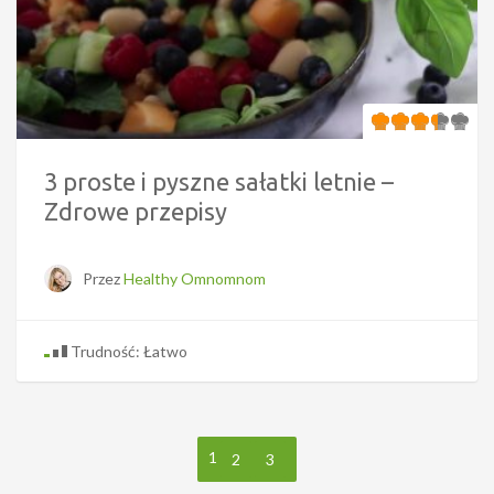
3 proste i pyszne sałatki letnie –
Zdrowe przepisy
Przez
Healthy Omnomnom
Trudność: Łatwo
1
2
3