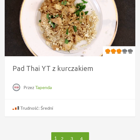
Pad Thai YT z kurczakiem
Przez
Tapenda
Trudność: Średni
1
2
3
4