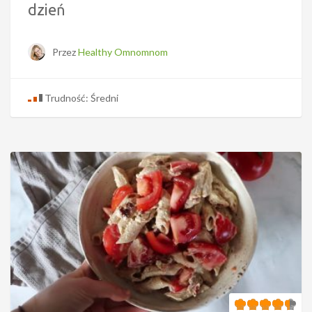
dzień
Przez
Healthy Omnomnom
Trudność: Średni