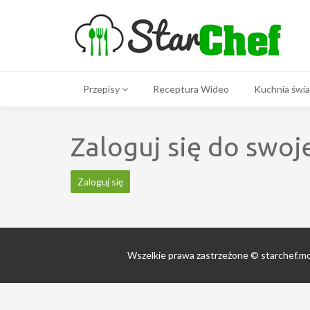
Przepisy
Receptura Wideo
Kuchnia świ
Zaloguj się do swoj
Zaloguj się
Wszelkie prawa zastrzeżone © starchef.m