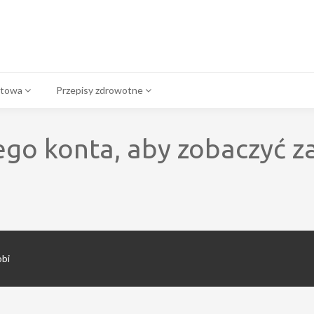
atowa
Przepisy zdrowotne
ego konta, aby zobaczyć z
obi