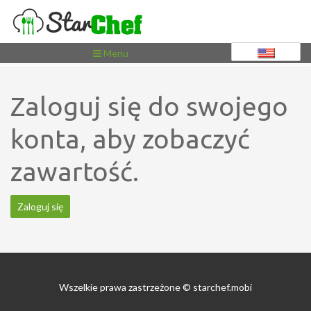
Toggle
Menu
navigation
Zaloguj się do swojego
konta, aby zobaczyć
zawartość.
Zaloguj się
Wszelkie prawa zastrzeżone © starchef.mobi