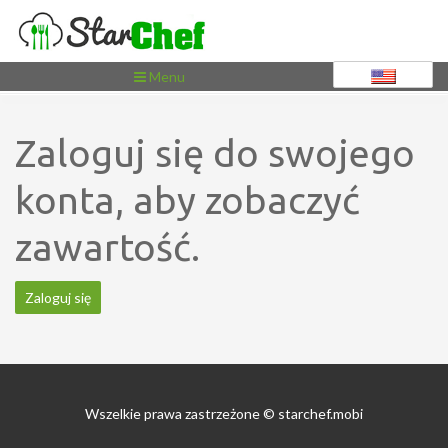
Toggle
Menu
navigation
Zaloguj się do swojego
konta, aby zobaczyć
zawartość.
Zaloguj się
Wszelkie prawa zastrzeżone © starchef.mobi